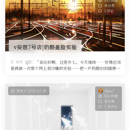
353 热度
未分类
1 评论
v妄想7号店|奶酪盖脸实验
摘要
Q7：“各位好啊，这里乔七。今天继续……好像应该
是再做一次那个网上很沙雕的实验——把一片奶酪扔到随便一
个小动物头上！（旁白）大部分 ...
发布于 2019-07-18
Qiao7
584 热度
未分类
2 条评论