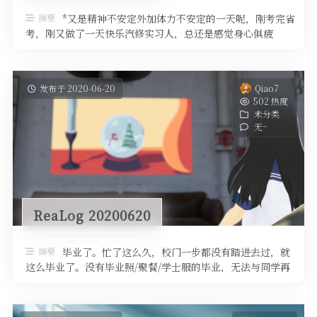
摘要
*又是精神不安定外加体力不安定的一天呢，刚考完省
考，刚又做了一天快乐汽修实习人，总还是感觉身心俱疲
了……头脑发达四肢简单的人总还是 ...
发布于 2020-06-20
Qiao7
502 热度
未分类
无~
ReaLog 20200620
摘要
毕业了。忙了这么久，校门一步都没有踏进去过，就
这么毕业了。没有毕业照/聚餐/学士服的毕业，无法与同学再
次相聚的毕业，比以往更匆忙而 ...