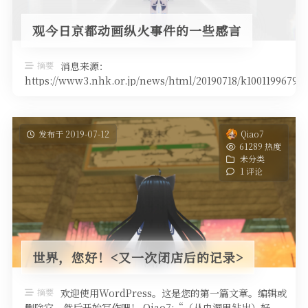
观今日京都动画纵火事件的一些感言
摘要
消息来源：
https://www3.nhk.or.jp/news/html/20190718/k100119967910
...
发布于 2019-07-12
Qiao7
61289 热度
未分类
1 评论
世界，您好！<又一次闭店后的记录>
摘要
欢迎使用WordPress。这是您的第一篇文章。编辑或
删除它，然后开始写作吧！ Qiao7:“（从虫洞里钻出）好