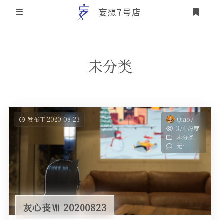
妄想7号店
登录
首页
未分类
文章归档
友情链接
关于本站
发布于 2020-08-23
Qiao7
374 热度
个人介绍
未分类
无~
本站历史概要
灰心丧Ⅶ 20200823