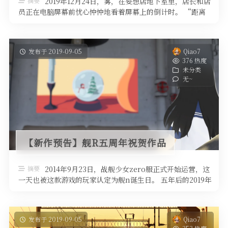
摘要
2019年12月24日，雾，在妄想店地下室里，店长和店
员正在电脑屏幕前忧心忡忡地看着屏幕上的倒计时。 “距离
2020年1月20日还 ...
发布于 2019-09-05
Qiao7
376 热度
未分类
无~
【新作预告】舰R五周年祝贺作品
摘要
2014年9月23日，战舰少女zero服正式开始运营，这
一天也被这款游戏的玩家认定为舰n诞生日。 五年后的2019年
9月23日，这 ...
发布于 2019-09-05
Qiao7