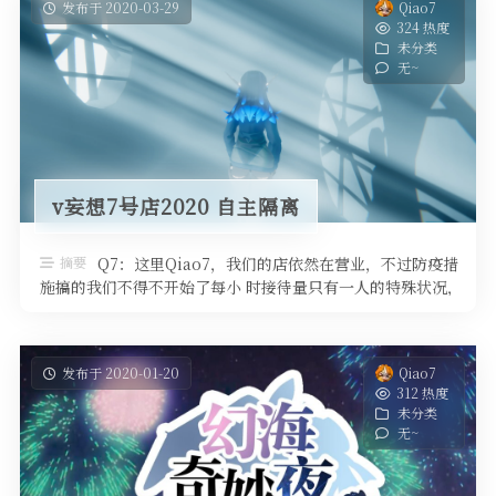
发布于 2020-03-29
Qiao7
324 热度
未分类
无~
v妄想7号店2020 自主隔离
摘要
Q7：这里Qiao7，我们的店依然在营业，不过防疫措
施搞的我们不得不开始了每小 时接待量只有一人的特殊状况，
而且你们在店里看到的我 ...
发布于 2020-01-20
Qiao7
312 热度
未分类
无~