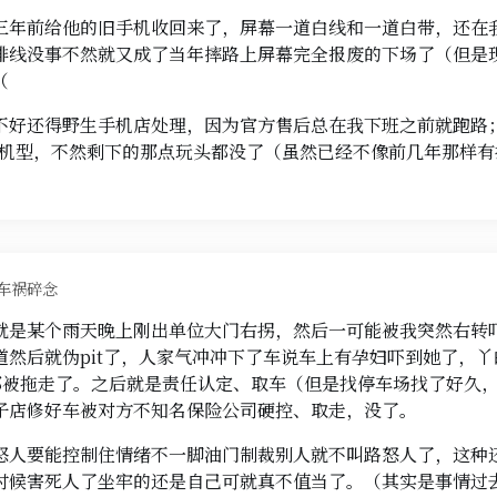
三年前给他的旧手机收回来了，屏幕一道白线和一道白带，还在
排线没事不然就又成了当年摔路上屏幕完全报废的下场了（但是
（
不好还得野生手机店处理，因为官方售后总在我下班之前就跑路
der的机型，不然剩下的那点玩头都没了（虽然已经不像前几年那样
车祸碎念
就是某个雨天晚上刚出单位大门右拐，然后一可能被我突然右转
道然后就伪pit了，人家气冲冲下了车说车上有孕妇吓到她了，
车都被拖走了。之后就是责任认定、取车（但是找停车场找了好久
子店修好车被对方不知名保险公司硬控、取走，没了。
怒人要能控制住情绪不一脚油门制裁别人就不叫路怒人了，这种
时候害死人了坐牢的还是自己可就真不值当了。（其实是事情过