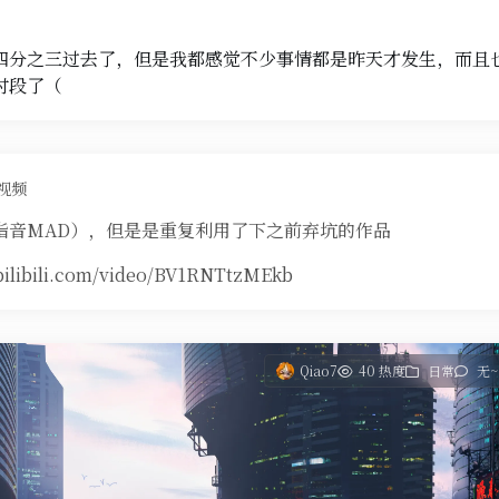
四分之三过去了，但是我都感觉不少事情都是昨天才发生，而且
时段了（
视频
指音MAD），但是是重复利用了下之前弃坑的作品
bilibili.com/video/BV1RNTtzMEkb
Qiao7
40 热度
日常
无~