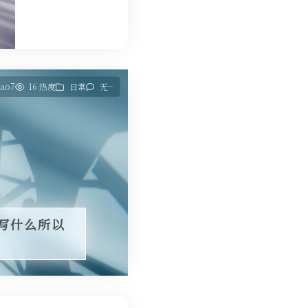
iao7
16 热度
日常
无~
该写什么所以