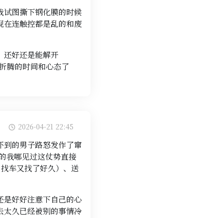
我试图撕下钢化膜的时候
现在连触控都是乱的和废
；还好还是能解开
有折腾的时间和心态了
2026-04-21 22:45
吓到的男子路怒发作了窜
丫的我哪见过这仗势直接
，找车又找了好久）、送
还是好好注意下自己的心
去太久已经被别的事情冷