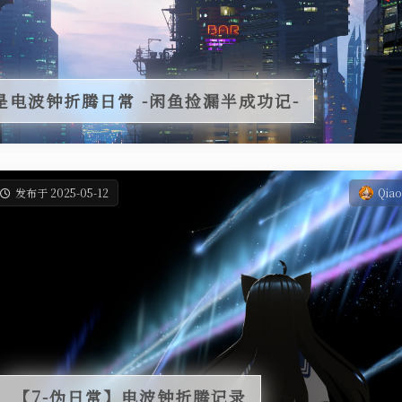
是电波钟折腾日常 -闲鱼捡漏半成功记-
发布于 2025-05-12
Qia
【7-伪日常】电波钟折腾记录