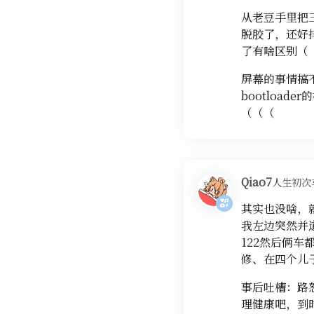
从老豆手里把
脱胶了，还好
了有啥区别（
屏幕的事情搞
bootloa
（（（
Qiao7
人生初次
其实也没啥，
我左边突然并
122然后俩
修、在四个儿
事后吐槽：路
理健康吧，到