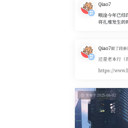
Qiao7
哦淦今年已经
将扎堆发生的
Qiao7
做了段新
还是老本行（
https://www.
发布于 2025-06-02