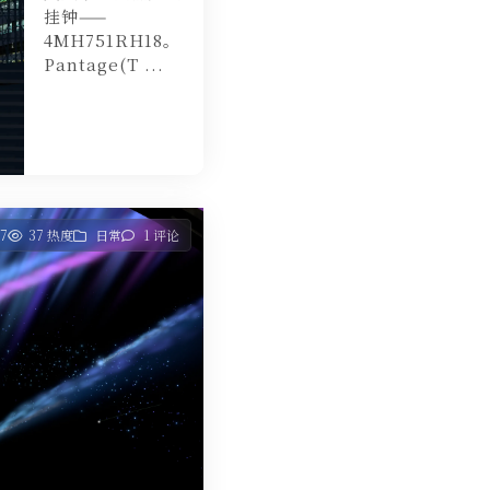
挂钟——
4MH751RH18。
Pantage(T ...
o7
37 热度
日常
1 评论