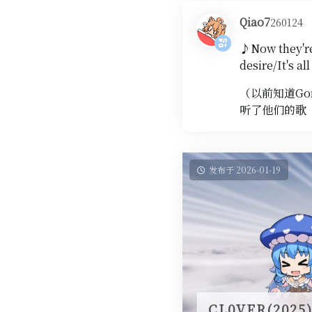
Qiao7
260124
♪Now they're 
desire/It's al
（以前知道Gor
听了他们的歌
发布于 2026-01-19
CL0VER(20