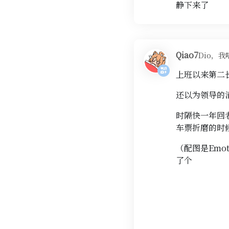
静下来了
Qiao7
Dio，我
上班以来第二
还以为领导的
时隔快一年回
车票折磨的时
（配图是Em
了个