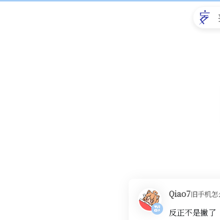
Qiao7
旧手机怎
反正不是撇了