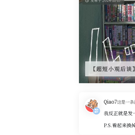
发布于 2024-11-17
【超短小观后谈
Qiao7
这是一条
我反正就是发
P.S.看起来