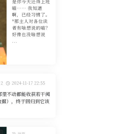
是你今天还得上班
喵…… 我知道
啊，已经习惯了。
*那主人对各位读
者有啥想说的喵？
好像也没啥想说
...
2
2024-11-17 22:55
那里不动都能收获若干阅
提供数据），终于回归到它该
摘要