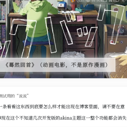
Qiao7
66 热度
随笔
无~
】《蓦然回首》（动画电影，不是原作漫画）
测试用的“说说”
一条看看这东西到底要怎么样才能出现在博客里面，请不要在意
换掉现在这个不知道几次开发版的akina主题这一整个功能都会消