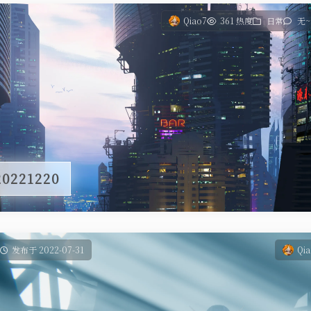
Qiao7
361 热度
日常
无~
221220
发布于 2022-07-31
Qi