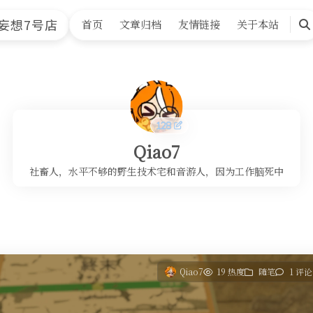
妄想7号店
首页
文章归档
友情链接
关于本站
搜
索
Qiao7
社畜人，水平不够的野生技术宅和音游人，因为工作脑死中
Qiao7
19 热度
随笔
1 评论