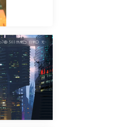
o7
503 热度
日常
无~