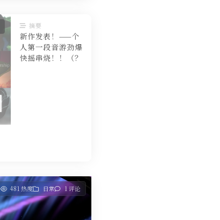
摘要
新作发表！——个
人第一段音游劲爆
快摇串烧！！（？
7
481 热度
日常
1 评论