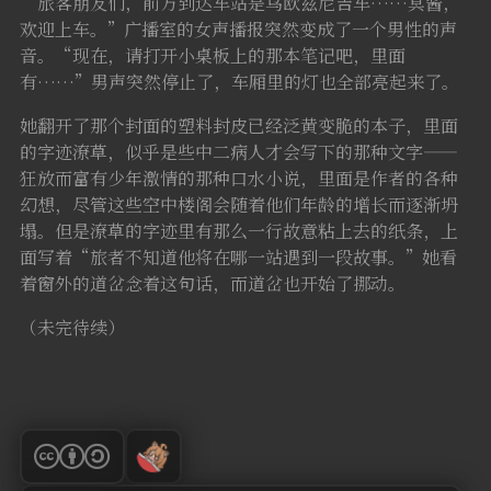
“旅客朋友们，前方到达车站是乌欧兹尼吉车……冥酱，
欢迎上车。”广播室的女声播报突然变成了一个男性的声
音。“现在，请打开小桌板上的那本笔记吧，里面
有……”男声突然停止了，车厢里的灯也全部亮起来了。
她翻开了那个封面的塑料封皮已经泛黄变脆的本子，里面
的字迹潦草，似乎是些中二病人才会写下的那种文字——
狂放而富有少年激情的那种口水小说，里面是作者的各种
幻想，尽管这些空中楼阁会随着他们年龄的增长而逐渐坍
塌。但是潦草的字迹里有那么一行故意粘上去的纸条，上
面写着“旅者不知道他将在哪一站遇到一段故事。”她看
着窗外的道岔念着这句话，而道岔也开始了挪动。
（未完待续）