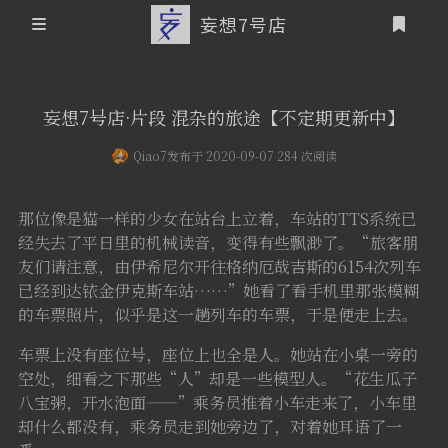
妄想7号店
登录
首页
妄想7号店·片段 混杂的旅途【不定期更新中】
文章归档
Qiao7
发布于 2020-09-07 284 次阅读
友情链接
那位像是猫一样的少女在站台上立着，车站的TTS系统已
关于本站
经失去了平日里的机械读音，变得有些飘渺了。“旅客朋
友们请注意，由伊希尼尔开往格纳厄哉吉斯的6154次列车
个人介绍
已经到达铱金伊克斯车站……”她看了看手机里那张模糊
的车票照片，似乎是这一趟列车的车票，于是便走上去。
本站历史概要
车票上没有座位号，座位上也全是人。她站在小桌一旁的
空处，细看之下那些“人”却是一些模型人。“花生瓜子
八宝粥，开水泡面——”乘务员推着小车走来了，小车里
却什么都没有，乘务员走到她旁边了，对着她耳语了一