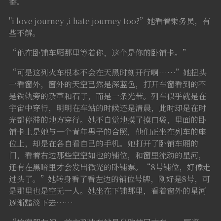
番。
"i love journey ,i hate journey too?”她看着乘务员，有
些不解。
“他在卧铺车厢那里等着你，这个是你的卧铺卡。”
“可是这列火车根本不会在天黑时刻开行啊……”她扭头
一看窗外，窗外的天空已然是深蓝色，打开车窗看到的不
是铁轨旁的杂草和石子，而是一条光带。列车似乎就是在
宇宙中穿行，明明在车站的时候还是清晨，此时却是在时
光都停滞的地方穿行。她不自觉地摸了摸口袋，里面的卧
铺卡上是她与一个青年男子的合照，他们正坐在列车的座
位上，却是在各自看自己的手机。她打开了卧铺车厢的
门，看着右边那些空空如也的铺位，和窗里流动的星河，
还有在黑暗里才会发出微光的卧铺票。“8号铺位，好像走
过头了。”她转身看了看左边的铺位号牌，刚好是8号，可
是那里也是空无一人。她坐在下铺那里，看着窗外的星河
逐渐黯淡下去……