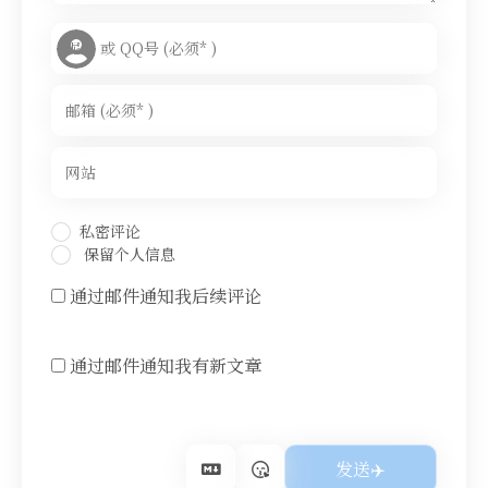
私密评论
保留个人信息
通过邮件通知我后续评论
通过邮件通知我有新文章