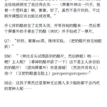
全给她祸祸完了我还得去买……（屏幕外伸出一只手，拖
着一个塑料盒）啊，谢谢。好了，虽然不是片状的，不过
稍作调整应该也能达成效果。”
乔七将奶酪放在了北冥头顶，并等待她的醒来……然后那
个屏幕外的手拿走了奶酪（块状）并手拍成了一厚片。
Q7：“好的，谢谢mi君。继续实验。（把奶酪片放在她眼
前）”
BM：“（伸出舌头试图舔到奶酪片，然后睁眼）唔……
嗯？主人呢？（拿掉奶酪并舔了一下）这不是主人亲自拍
的奶酪片！（望向屏幕外）你是谁喵！（然而并没有人）
诶~？（又把奶酪盖在脸上）peroperoperopero~”
结论：这孩子果然还是那种无论摄入多少脂肪都不会内疚
的那种人呢……