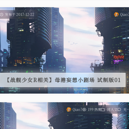
发布于 2017-12-22
Qiao
【战舰少女R相关】母港妄想小剧场 试制版01
Qiao7
199 热度
同人文
无~