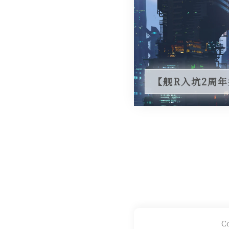
【舰R入坑2周
Co