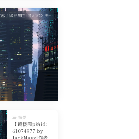
7
168 热度
同人文
无~
摘要
【镇楼图p站id：
61074977 by
JackNavy|作者：