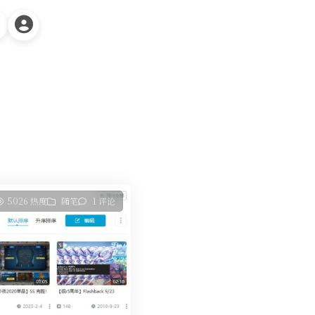
5026 热度
随笔
1 评论