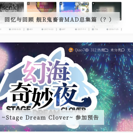
回忆与回顾 舰R鬼畜音MAD总集篇（？）
Qiao7
312 热度
未分类
无~
~Stage Dream Clover~ 参加预告