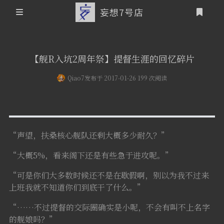
妄想7号店
登录
首页
【舰R入坑2周年祭】提督生涯的回忆碎片
文章归档
Qiao7
发布于 2017-01-26 199 次阅读
友情链接
关于本站
“声望，扶桑核心舰队还剩大概多少耐久？”
个人介绍
“大概5%，看来阁下还是有些急于进攻呢。”
本站历史概要
“可是你们大多数时候还不是在歇假啊，别以为我不过来
上班我就不知道你们到底干了什么。”
“……不过提督的交际圈确实是小呢，不会有叫不上名字
的舰娘吗？”