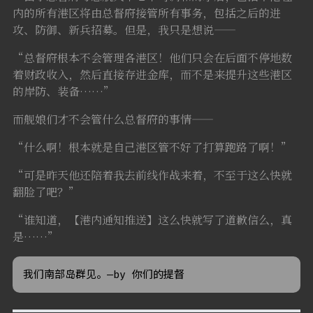
内的所有港区将由总督府接管所有事务，包括之后的进
攻、防御、新兵招募。但是，我只是想说——
“总督府根本不会管理各港区！他们只会在后面不停地数
着财政收入，然后直接存进金库，而不是来提升这些港区
的岸防、装备……”
而舰娘们才不会管什么总督府的事情——
“什么啊！根本就是自己港区管不好了打算跑路了啊！”
“可是昨天他还陪着我去前线作战来着，不至于这么快就
翻脸了吧？”
“谁知道，【港内通知推送】这么快就写了道歉信么，真
是……”
我们南部岛群见。—by 你们的提督