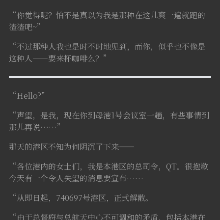
“你觉得呢？怕不是真以为我是那种在这儿爽一遍就跑的
渣渣吧~”
“不过那种人我也是时不时地见到，而你，似乎也不像是
这种人——要来杯咖啡么？”
“Hello?”
“声望，是我，现在你到母港1号会议室一趟，有些事情到
那儿再说……”
那天的港区不知为何阴沉了下来——
“各位港内的女士们，我是本港区的总司令，QT。很抱歉
今天有一个令人失望的消息要宣布……
“从即日起，740697号港区，正式解散。
“由于总督府与总航天中心不可调和的矛盾，包括本港在