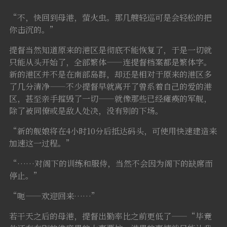
“不，快回到母港，萤火虫。那几艘轻巡可是会轻松的把
你击沉的。”
提督当然知道原来的港区是彻底不能恢复了，于是一切就
只能从头开始了，全部繁体——连提督档案都是繁体字。
新的港区并不是在南部岛群，却还是相对于原来的港区多
了几分清净——不少提督早就离开了曾系着自己的爱的港
区，甚至亲手摧毁了一切——就像那些已经瘫痪的军舰，
除了被同僚或是敌人处决，没有别的下场。
“新的舰娘将在4小时10分后抵达码头，可使用快速建造来
加速这一过程。”
“……对阁下的训练和服侍，当然不会因为阁下的缺席而
停止。”
“呃——欢迎回来……”
若干天之后的母港，提督出勤率比之前更低了——“毕竟