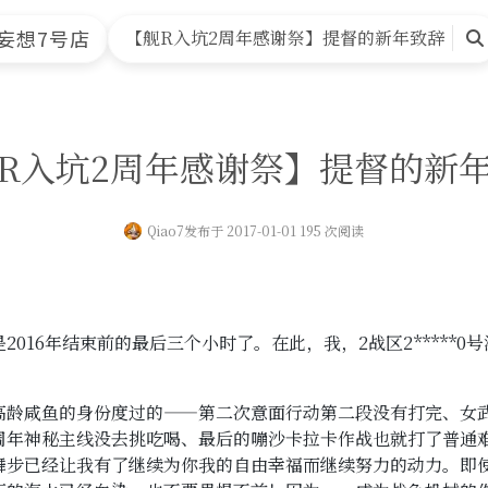
首页
文章归档
友情链接
关于本站
妄想7号店
【舰R入坑2周年感谢祭】提督的新年致辞
搜
索
R入坑2周年感谢祭】提督的新
Qiao7
发布于 2017-01-01 195 次阅读
016年结束前的最后三个小时了。在此，我，2战区2*****0号
高龄咸鱼的身份度过的——第二次意面行动第二段没有打完、女
周年神秘主线没去挑吃喝、最后的嘣沙卡拉卡作战也就打了普通
舞步已经让我有了继续为你我的自由幸福而继续努力的动力。即