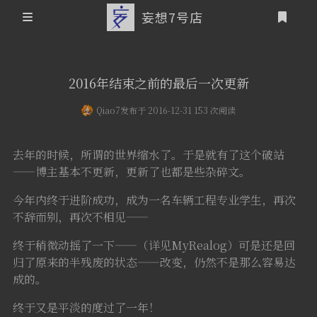
妄想7号店
登录
首页
2016年结束之前的最后一次更新
文章归档
Qiao7
发布于 2016-12-31 153 次阅读
友情链接
去年的时候，所谓的世界缩水了。于是就有了这个破站
关于本站
——博主基本不更新，更新了也都是些杂碎文。
个人介绍
今年内终于进阶成功，成为一名车辆工程专业学生，再次
不辞而别，再次不相见——
本站历史概要
终于稍微动摇了一下——（详见MyRealog）可是还是回
归了原来的半残废的状态——改变，仍然不是那么容易达
成的。
终于又是平淡的度过了一年！