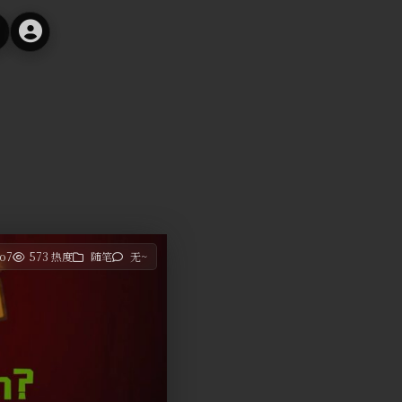
ao7
573 热度
随笔
无~