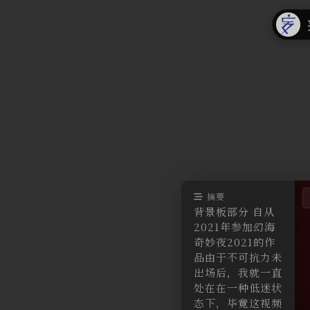
摘要
背景板部分 自从
2021年参加幻海
奇妙夜2021的作
品由于不可抗力未
出场后，我就一直
处在在一种低迷状
态下，毕竟这视频