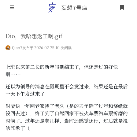
妄想7号店
登录
首页
Dio，我唔想返工啊.gif
文章归档
Qiao7
发布于 2026-02-25 10 次阅读
友情链接
上班以来第二长的新年假期结束了，但还是过的好快
关于本站
啊……
个人介绍
还以为领导的消息在假期里不会发过来，结果还是在最后
一天下午发过来了
本站历史概要
时隔快一年回老家待了老久（是的去年除了过年和烧纸就
没回去过），终于到了自驾回家不被火车票汽车票折磨的
时候了。过年还是老几样，当时还感觉还行，过后就是没
啥印象了（