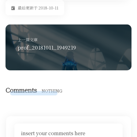
最后更新于 2018-10-11
上一篇文章
prof_20181011_1949219
Comments
NOTHING
insert your comments here