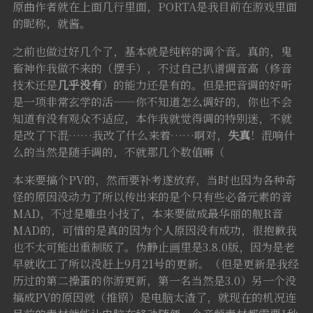
原曲作者就在上面几行里面，PORTA是我目前在游戏里面
的昵称，就酱。
之前也做过好几个了，基本就是纯粹的调个音。真的，鬼
畜神作我做不来的（摆手），不过自己扒谱调音高（修音
技术还是
几乎没有
）的能力还是有的。但是把音调的好听
是一项非常玄学的活——你不知道怎么调好的，你也不会
知道有没有观众不适应，本作我就觉得调的特别迷，不就
是改了下混……我改了什么来着……啊对，
失真
！混响什
么的当然是随手调的，不就那几个数值嘛（
本来要搞个PV的，然而要补考遂放弃，当时也因为各种奇
怪的原因没动力了所以传出来的是个只有些必备元素的音
MAD，不过是雕虫小技了，本来要做成最华丽的舰R音
MAD的，可惜的是真的因为个人原因没有成功，很抱歉我
也不太可能出重制版了。伪静止画里是3.8.0版，因为是老
早就收工了所以没赶上9月21号的更新。（但是更新是我经
历过的第二操蛋的你游更新，第一名当然是3.0）另一个没
搞成PV的原因就（推锅）是电脑太渣了，就现在的机况连