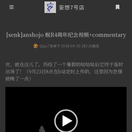
妄想7号店
登录
首页
[senk]anshojo 舰R4周年纪念视频+commentary
文章归档
Qiao7
发布于 2018-09-30 283 次阅读
友情链接
对，就在这儿了。历经了一个暑假的咕咕咕后它终于准时
关于本站
出场了！（9月23日8点在b站定时上传的，这里因为怠惰
就晚了一点）
个人介绍
视
本站历史概要
频
播
放
器