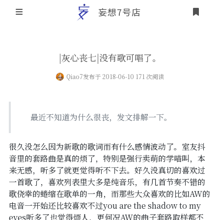
妄想7号店
登录
首页
|灰心丧七|没有歌可唱了。
文章归档
Qiao7
发布于 2018-06-10 171 次阅读
友情链接
关于本站
最近不知道为什么很丧，发文排解一下。
个人介绍
很久没怎么因为新歌的歌词而有什么感情波动了。室友抖
音里的套路曲是真的烦了，特别是强行卖萌的学喵叫，本
本站历史概要
来无感，听多了就更觉得听不下去。好久没真切的喜欢过
一首歌了，喜欢列表里大多是纯音乐，有几首节奏不错的
歌侥幸的蜷缩在歌单的一角，而那些大众喜欢的比如AW的
电音一开始还比较喜欢不过you are the shadow to my
eyes听多了也觉得烦人，更何况AW的曲子套路取样都不