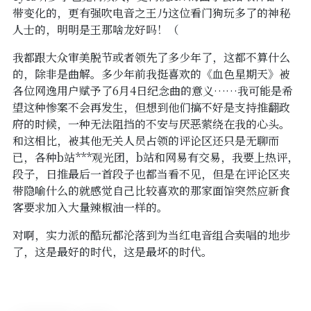
带变化的，更有强吹电音之王乃这位看门狗玩多了的神秘
人士的，明明是王那啥龙好吗！（
我都跟大众审美脱节或者领先了多少年了，这都不算什么
的，除非是曲解。多少年前我挺喜欢的《血色星期天》被
各位网逸用户赋予了6月4日纪念曲的意义……我可能是希
望这种惨案不会再发生，但想到他们搞不好是支持推翻政
府的时候，一种无法阻挡的不安与厌恶萦绕在我的心头。
和这相比，被其他无关人员占领的评论区还只是无聊而
已，各种b站***观光团，b站和网易有交易，我要上热评，
段子，日推最后一首段子也都当看不见，但是在评论区夹
带隐喻什么的就感觉自己比较喜欢的那家面馆突然应新食
客要求加入大量辣椒油一样的。
对啊，实力派的酷玩都沦落到为当红电音组合卖唱的地步
了，这是最好的时代，这是最坏的时代。