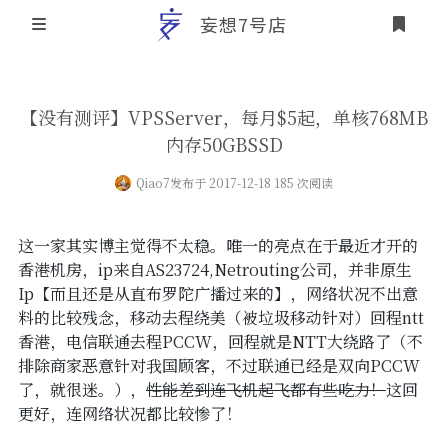
妄想7号店
登录
首页
【没有测评】VPSServer，每月$5起，单核768MB
内存50GBSSD
文章归档
Qiao7
发布于 2017-12-18 185 次阅读
友情链接
关于本站
这一家其实博主觉得不太稳。唯一的亮点在于最近才开的
香港机房，ip来自AS23724,Netrouting公司，并非原生
个人介绍
Ip【而且还是从
直布罗陀
广播过来的】，网络状况不出意
料的比较残念，移动去程绕美（被垃圾移动针对）回程ntt
本站历史概要
香港，电信联通去程PCCW，回程就是NTT大绕路了（不
排除商家恶意针对我国顾客，不过联通已经是双向PCCW
了，就很迷。），
性能差到连飞机起飞都有些吃力！
这回
更好，连网络状况都比较惨了！