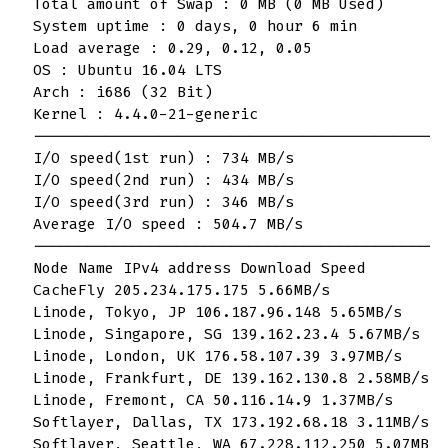
Total amount of Swap : 0 MB (0 MB Used)

System uptime : 0 days, 0 hour 6 min

Load average : 0.29, 0.12, 0.05

OS : Ubuntu 16.04 LTS

Arch : i686 (32 Bit)

Kernel : 4.4.0-21-generic

----------------------------------------------
I/O speed(1st run) : 734 MB/s

I/O speed(2nd run) : 434 MB/s

I/O speed(3rd run) : 346 MB/s

Average I/O speed : 504.7 MB/s

----------------------------------------------
Node Name IPv4 address Download Speed

CacheFly 205.234.175.175 5.66MB/s

Linode, Tokyo, JP 106.187.96.148 5.65MB/s

Linode, Singapore, SG 139.162.23.4 5.67MB/s

Linode, London, UK 176.58.107.39 3.97MB/s

Linode, Frankfurt, DE 139.162.130.8 2.58MB/s

Linode, Fremont, CA 50.116.14.9 1.37MB/s

Softlayer, Dallas, TX 173.192.68.18 3.11MB/s

Softlayer, Seattle, WA 67.228.112.250 5.07MB/s
