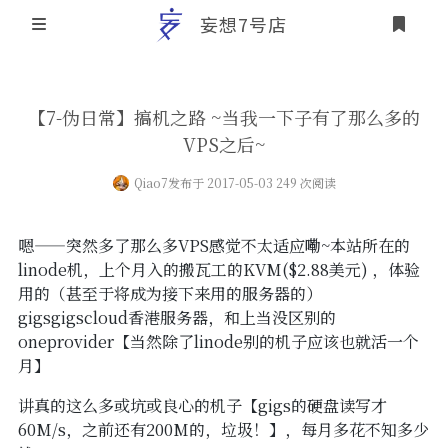
妄想7号店
登录
首页
【7-伪日常】搞机之路 ~当我一下子有了那么多的
VPS之后~
文章归档
Qiao7
发布于 2017-05-03 249 次阅读
友情链接
关于本站
嗯——突然多了那么多VPS感觉不太适应嘞~本站所在的
linode机，上个月入的搬瓦工的KVM($2.88美元) ，体验
个人介绍
用的（甚至于将成为接下来用的服务器的）
gigsgigscloud香港服务器，和上当没区别的
本站历史概要
oneprovider【当然除了linode别的机子应该也就活一个
月】
讲真的这么多或坑或良心的机子【gigs的硬盘读写才
60M/s，之前还有200M的，垃圾！】，每月多花不知多少