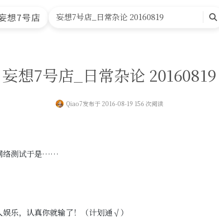
首页
文章归档
友情链接
关于本站
妄想7号店
妄想7号店_日常杂论 20160819
搜
索
妄想7号店_日常杂论 20160819
Qiao7
发布于 2016-08-19 156 次阅读
网络测试于是……
人娱乐，认真你就输了！（计划通√）