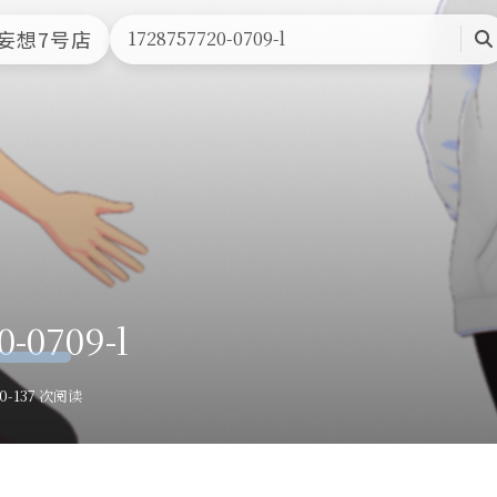
首页
文章归档
友情链接
关于本站
妄想7号店
1728757720-0709-l
搜
索
0-0709-l
0-13
7 次阅读