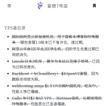
妄想7号店
登录
首页
VPS备忘录
文章归档
国际版阿里云新加坡机房，用于搭载本博客
和特殊服
务
一键包套餐1.0版本已不复存在，遂过期。
友情链接
阿里云华南1区华北2区学生机，
旧的学生优惠过期已
彻底消失。
关于本站
Linode日本2机房 ，曾作为本站以及梯子使用，
已因
个人介绍
为迁移而废弃。
Rackhost（今Cloudflexy） $1OpenVZ套餐
，因为
本站历史概要
跑路而彻底失联。
webhosting.ninja $1.5 OVH枫叶国机房，
吃灰中。
性能太惨已爆破。
Gullo 年付$2 NAT VPS ，Hetzner母机，
长期使用的
特殊服务，
性能恶化已准备爆破。