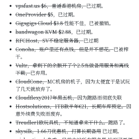
vpsfast.us $6，普通香港机房，
已过期。
OneProvider $5
，已过期。
Gigsgigs Cloud $3.8
性能不佳，已被撤销。
bandwagon KVM $2.88
，已过期。
RFCHost，SV不稳定服务器，
已过期
Conoha，
账户里还有点钱，但是并不想花。
已被榨
干。
Vultr，拿剩下的余额开了个2.5
当做备用服务和离线
下载，
已弃用。
CloudCone，
MC机房的机子，因为太便宜于是试玩
了几天就放弃了。
Cloudflexy2017年黑五机，
因为跑路而彻底失联
Hostsolutions，1TB款半年€21，长期车库预定。
因
意外续费失败而废弃。
Treudler1欧玩具机，不知道拿来干什么。
跑路了。
skysilk，1.66刀优惠机，打算长期备用
已过期。