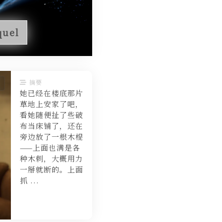
quel
摘要
她已经在楼底那片
草地上安家了吧，
看她随便扯了些破
布当床铺了，还在
旁边放了一根木棍
——上面也满是各
种木刺，大概用力
一掰就断的。上面
抓 ...