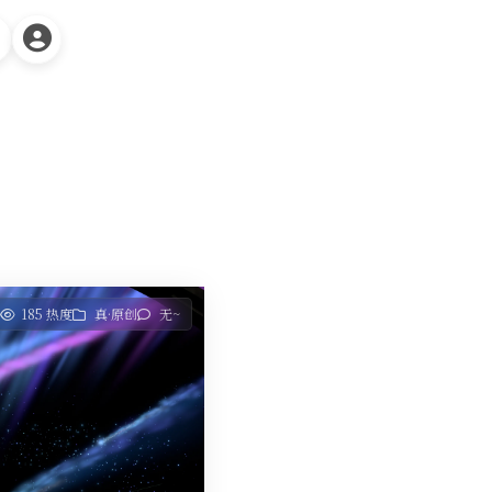
7
185 热度
真·原创
无~